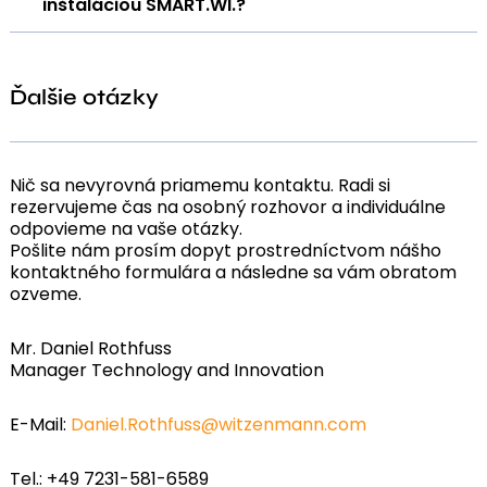
inštaláciou SMART.WI.?
môžete včas reagovať, skôr ako dôjde k väčšiemu
poškodeniu.
Áno, po reprezentatívnom meracom období je
možné vypočítať celkové poškodenie.
Ďalšie otázky
Nič sa nevyrovná priamemu kontaktu. Radi si
rezervujeme čas na osobný rozhovor a individuálne
odpovieme na vaše otázky.
Pošlite nám prosím dopyt prostredníctvom nášho
kontaktného formulára a následne sa vám obratom
ozveme.
Mr. Daniel Rothfuss
Manager Technology and Innovation
E-Mail:
Daniel.Rothfuss@witzenmann.com
Tel.: +49 7231-581-6589