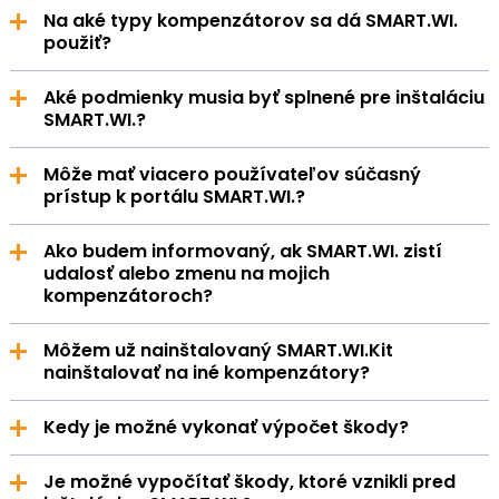
SMART.WI. sa skladá z digitálneho portálu, súpravy a
kompenzátory, pretože je navrhnutá ako
Na aké typy kompenzátorov sa dá SMART.WI.
doplnkových služieb.
retrofitové riešenie.
použiť?
SMART.WI. je vhodný pre nasledujúce typy
Aké podmienky musia byť splnené pre inštaláciu
kompenzátorov: uhlové, axiálne a laterálne
SMART.WI.?
kompenzátory (do 350 °C).
Je potrebný voľný prístup ku kompenzátoru a, ak
Môže mať viacero používateľov súčasný
sú k dispozícii, príslušné technické výkresy.
prístup k portálu SMART.WI.?
Áno, v rámci jedného nájomcu je možné vytvoriť a
Ako budem informovaný, ak SMART.WI. zistí
prepojiť viacero používateľských účtov.
udalosť alebo zmenu na mojich
kompenzátoroch?
Oznámenia sa zasielajú – podľa osobných
Môžem už nainštalovaný SMART.WI.Kit
preferencií – e-mailom alebo SMS.
nainštalovať na iné kompenzátory?
Áno, ak ide o rovnaký typ kompenzátora, funguje to
Kedy je možné vykonať výpočet škody?
bez ďalších opatrení. V opačnom prípade sa
dodatočné náklady musia vypočítať a vytvoriť sa
Sme schopní merať každé poškodenie
musí nový majetok.
Je možné vypočítať škody, ktoré vznikli pred
kompenzátora od momentu inštalácie, takže