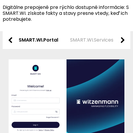
Digitálne prepojené pre rýchlo dostupné informácie: S
SMART.WI. získate fakty a stavy presne vtedy, keď ich
potrebujete.
SMART.WI.Portal
SMART.WI.Services
SMA