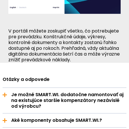
V portáli môžete zoskupiť všetko, čo potrebujete
pre prevádzku. Konštrukčné údaje, výkresy,
kontrolné dokumenty a kontakty zostanú ľahko
dostupné aj po rokoch. Prehľadná, vždy aktuálna
digitálna dokumentácia šetrí čas a môže výrazne
znížiť prevádzkové náklady.
Otázky a odpovede
Je možné SMART.WI. dodatočne namontovať aj
na existujúce staršie kompenzátory nezávislé
od výrobcu?
Súprava SMART.WI.Kit je nezávislá od výrobcu a
Aké komponenty obsahuje SMART.WI.?
môže sa používať s kompenzátormi rôznych
dodávateľov. Je možné ju namontovať aj na staršie