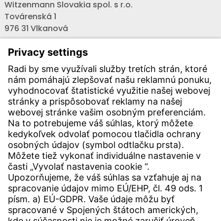
Witzenmann Slovakia spol. s r.o.
Továrenská 1
976 31 Vlkanová
Telefón:
+421 - (0) 48-3234101
Fax:
+421 - (0) 48-3214466
Email:
info-sk@witzenmann.com
KONTAKT
Pobočky na celom svete
Kontakt
SERVICE
Centrum st'ahovania