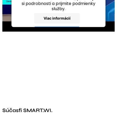
si podrobnosti a prijmite podmienky
služby.
Viac informácií
Prijať
powered by
Usercentrics Consent
Management Platform
Súčasťi SMART.WI.