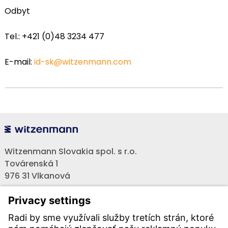
Odbyt
Tel.: +421 (0)48 3234 477
E-mail:
id-sk@witzenmann.com
Witzenmann Slovakia spol. s r.o.
Továrenská 1
976 31 Vlkanová
Telefón:
+421 - (0) 48-3234101
Fax:
+421 - (0) 48-3214466
Email:
info-sk@witzenmann.com