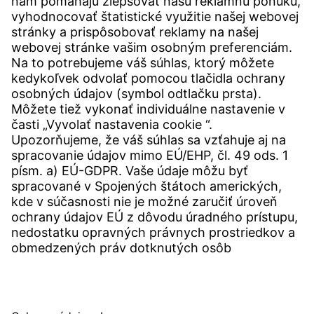
KONTAKT
Pobočky na celom svete
Kontakt
SERVICE
Centrum st'ahovania
Stiahnuť používateľský softvér
Špecifikácie dopytov
Úrad pre sťažnosti Witzenmann